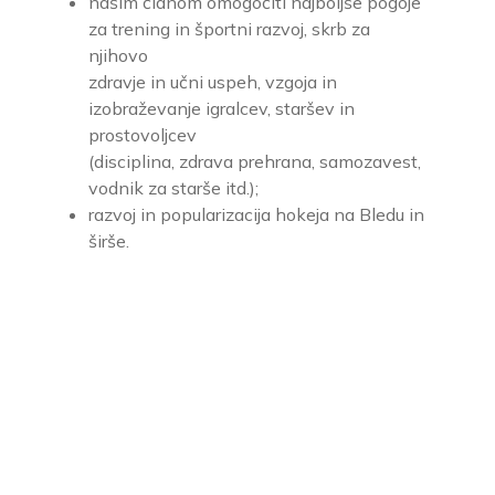
našim članom omogočiti najboljše pogoje
za trening in športni razvoj, skrb za
njihovo
zdravje in učni uspeh, vzgoja in
izobraževanje igralcev, staršev in
prostovoljcev
(disciplina, zdrava prehrana, samozavest,
vodnik za starše itd.);
razvoj in popularizacija hokeja na Bledu in
širše.