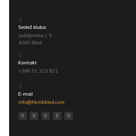
Sedež kluba
Ljubljanska c. 5
4260 Bled
Kontakt
+386 51 323 821
E-mail
info@hkmkbled.com