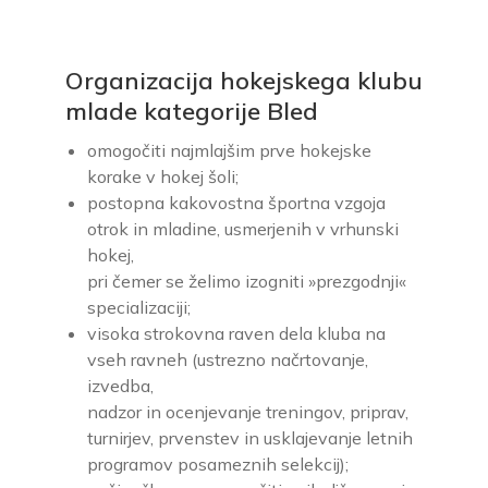
Organizacija hokejskega klubu
mlade kategorije Bled
omogočiti najmlajšim prve hokejske
korake v hokej šoli;
postopna kakovostna športna vzgoja
otrok in mladine, usmerjenih v vrhunski
hokej,
pri čemer se želimo izogniti »prezgodnji«
specializaciji;
visoka strokovna raven dela kluba na
vseh ravneh (ustrezno načrtovanje,
izvedba,
nadzor in ocenjevanje treningov, priprav,
turnirjev, prvenstev in usklajevanje letnih
programov posameznih selekcij);