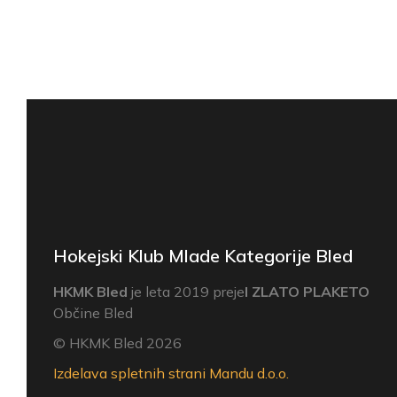
Hokejski Klub Mlade Kategorije Bled
HKMK Bled
je leta 2019 preje
l ZLATO PLAKETO
Občine Bled
© HKMK Bled 2026
Izdelava spletnih strani Mandu d.o.o.