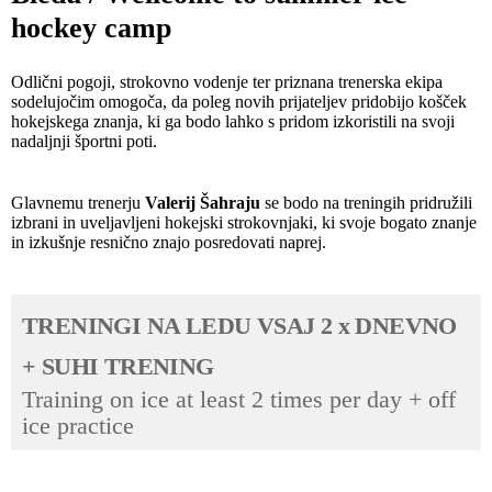
hockey camp
Odlični pogoji, strokovno vodenje ter priznana trenerska ekipa
sodelujočim omogoča, da poleg novih prijateljev pridobijo košček
hokejskega znanja, ki ga bodo lahko s pridom izkoristili na svoji
nadaljnji športni poti.
Glavnemu trenerju
Valerij Šahraju
se bodo na treningih pridružili
izbrani in uveljavljeni hokejski strokovnjaki, ki svoje bogato znanje
in izkušnje resnično znajo posredovati naprej.
TRENINGI NA LEDU VSAJ 2 x DNEVNO
+ SUHI TRENING
Training on ice at least 2 times per day + off
ice practice