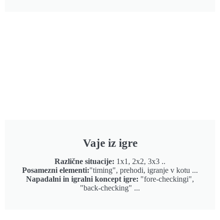
Vaje iz igre
Različne situacije:
1x1, 2x2, 3x3 ..
Posamezni elementi:
"timing", prehodi, igranje v kotu ...
Napadalni in igralni koncept igre:
"fore-checkingi",
"back-checking" ...