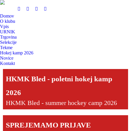
Domov
O klubu
Vpis
URNIK
Trgovina
Selekcije
Tekme
Hokej kamp 2026
Novice
Kontakt
HKMK Bled - poletni hokej kamp
2026
HKMK Bled - summer hockey camp 2026
SPREJEMAMO PRIJAVE