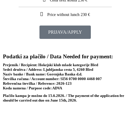
Cena brez kosila 230 €
Price without lunch 230 €
PRIJAVA/APPLY
Podatki za plačilo / Data Needed for payment:
Prejemik / Recipient: Hokejski klub mlade kategorije Bled
Sedež društva / Address: Ljubljanska cesta 5, 4260 Bled
Naziv banke / Bank name: Gorenjska Banka d.d.
Številka računa / Account number: SI56 0700 0000 4468 007
Referenčna številka / Reference: 2026-123
Koda namena / Purpose code: ADVA
Plačilo kampa je možno do 15.6.2026. / The payment of the application fee
should be carried out duo on June 15th, 2026.