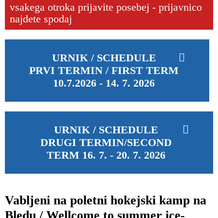
vsakega otroka prijavite posebej - prijavnico
najdete spodaj
URNIK / SCHEDULE
PRVI TERMIN / FIRST TERM
10.7.2026 - 14. 7. 2026
URNIK / SCHEDULE
DRUGI TERMIN/SECOND
TERM 16. 7. - 20. 7. 2026
Vabljeni na poletni hokejski kamp na
Bledu / Wellcome to summer ice-