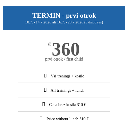
TERMIN - prvi otrok
10.7. - 14.7.2026 ali 16.7. - 20.7.2026 (5 dni/days)
360
€
prvi otrok / first child
Vsi treningi + kosilo
All trainings + lunch
Cena brez kosila 310 €
Price without lunch 310 €