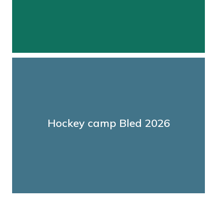
Vabljeni v poletni hokej kamp
Hockey camp Bled 2026
VEČ ...