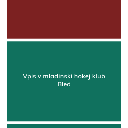
Vpis v mladinski hokej klub
Bled
Oglejte si aktualne novice in dogodke
VEČ ...