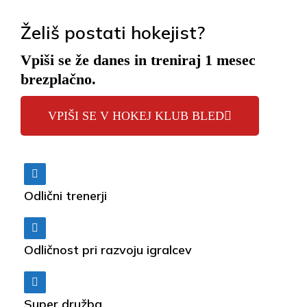
Želiš postati hokejist?
Welcome to our hockey camp
Vpiši se že danes in treniraj 1 mesec
brezplačno.
MORE ...
VPIŠI SE V HOKEJ KLUB BLED
Odlični trenerji
Odličnost pri razvoju igralcev
Super družba