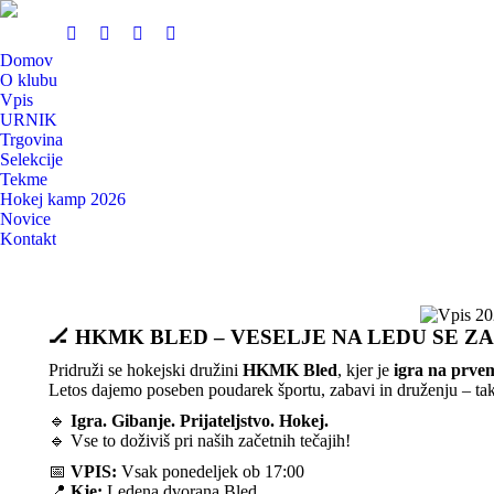
Domov
O klubu
Vpis
URNIK
Trgovina
Selekcije
Tekme
Hokej kamp 2026
Novice
Kontakt
🏒 HKMK BLED – VESELJE NA LEDU SE ZA
Pridruži se hokejski družini
HKMK Bled
, kjer je
igra na prve
Letos dajemo poseben poudarek športu, zabavi in druženju – tak
🔹
Igra. Gibanje. Prijateljstvo. Hokej.
🔹 Vse to doživiš pri naših začetnih tečajih!
📅
VPIS:
Vsak ponedeljek ob 17:00
📍
Kje:
Ledena dvorana Bled