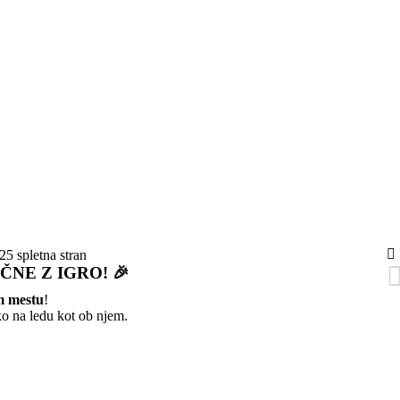
ČNE Z IGRO! 🎉
m mestu
!
o na ledu kot ob njem.