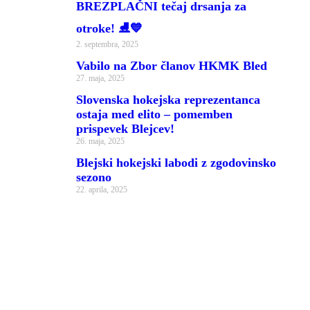
BREZPLAČNI tečaj drsanja za
otroke! ⛸️💙
2. septembra, 2025
Vabilo na Zbor članov HKMK Bled
27. maja, 2025
Slovenska hokejska reprezentanca
ostaja med elito – pomemben
prispevek Blejcev!
26. maja, 2025
Blejski hokejski labodi z zgodovinsko
sezono
22. aprila, 2025