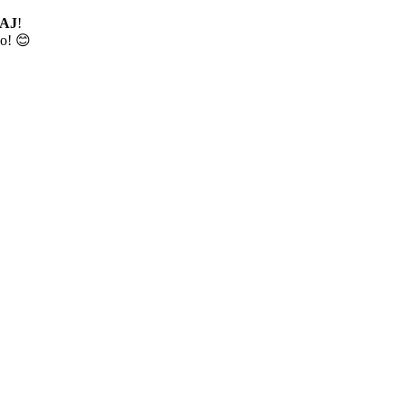
AJ
!
no! 😊