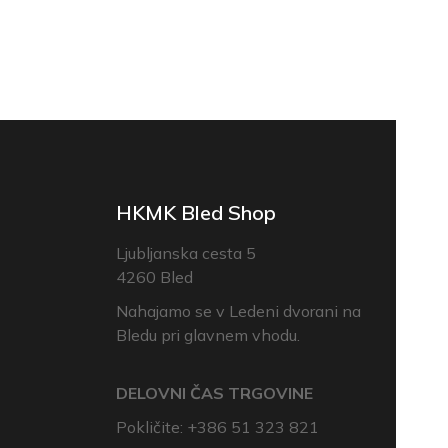
HKMK Bled Shop
Ljubljanska cesta 5
4260 Bled
Nahajamo se v Ledeni dvorani na
Bledu pri glavnem vhodu.
DELOVNI ČAS TRGOVINE
Pokličite: +386 51 323 821