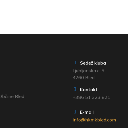
Sedež kluba
Ljubljanska c. 5
4260 Bled
Kontakt
bčine Bled
+386 51 323 821
E-mail
info@hkmkbled.com