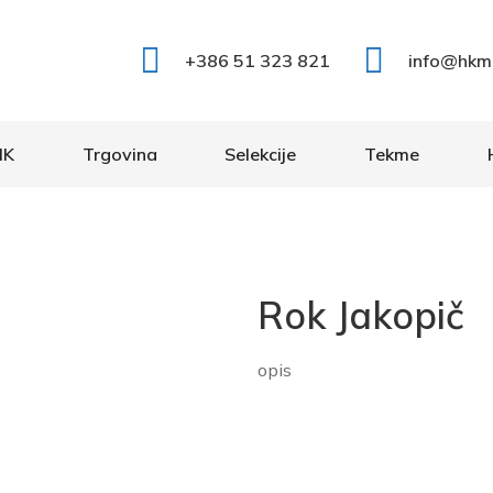
+386 51 323 821
info@hkm
IK
Trgovina
Selekcije
Tekme
Rok Jakopič
opis