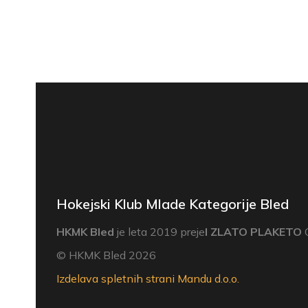
Hokejski Klub Mlade Kategorije Bled
HKMK Bled
je leta 2019 preje
l ZLATO PLAKETO
O
© HKMK Bled 2026
Izdelava spletnih strani Mandu d.o.o.